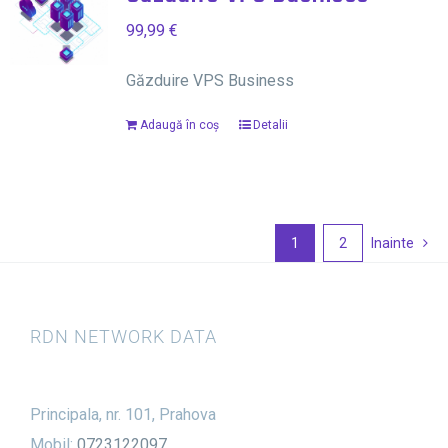
99,99
€
Găzduire VPS Business
Adaugă în coș
Detalii
1
2
Inainte
RDN NETWORK DATA
Principala, nr. 101, Prahova
Mobil:
0723122097